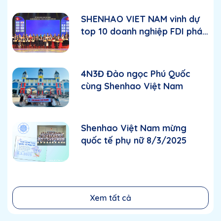
inductors, capacitors, electrolytic
SHENHAO VIET NAM vinh dự
capacitors, connectors, switches,
top 10 doanh nghiệp FDI phát
triển vững mạnh năm 2025
shielding cover, metal steel,
fuses, diode, transistor and SMD
4N3Đ Đảo ngọc Phú Quốc
cùng Shenhao Việt Nam
chip package of electronic
components.
Shenhao Việt Nam mừng
quốc tế phụ nữ 8/3/2025
Xem tất cả