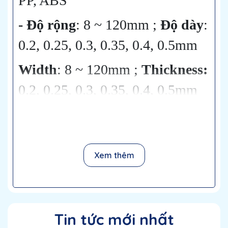
PP, ABS
- Độ rộng
: 8 ~ 120mm ;
Độ dày
:
0.2, 0.25, 0.3, 0.35, 0.4, 0.5mm
Width
: 8 ~ 120mm ;
Thickness:
0.2, 0.25, 0.3, 0.35, 0.4, 0.5mm
- Dùng trong đóng gói IC, LED,
tinh thể, điện trở, cuộn cảm,
connectors, shielding frame, đồ
Xem thêm
ngũ kim….
Our products are widely used
Tin tức mới nhất
of IC, LED, crystals, resistors,